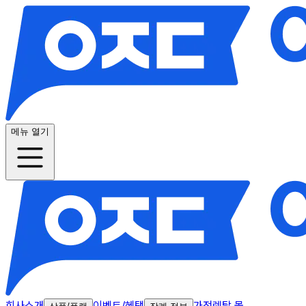
메뉴 열기
회사소개
이벤트/혜택
가전렌탈 몰