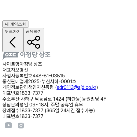
내 계약조회
뒤로가기
공유하기
사이트명
아정당 상조
대표자
오병선
사업자등록번호
448-81-03815
통신판매업
제2025-부산사하-0001호
개인정보관리책임자
신동령 (
sdr0113@ajd.co.kr
)
대표번호
1833-7377
주소
부산 사하구 낙동남로 1424 (하단동)동원빌딩 4F
상담문의
평일 09~18시, 주말·공휴일 휴무
장례접수
1833-7377 (365일 24시간 접수가능)
대표번호
1833-7377