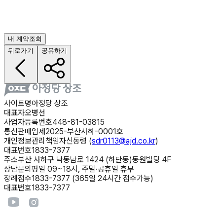
내 계약조회
뒤로가기
공유하기
사이트명
아정당 상조
대표자
오병선
사업자등록번호
448-81-03815
통신판매업
제2025-부산사하-0001호
개인정보관리책임자
신동령 (
sdr0113@ajd.co.kr
)
대표번호
1833-7377
주소
부산 사하구 낙동남로 1424 (하단동)동원빌딩 4F
상담문의
평일 09~18시, 주말·공휴일 휴무
장례접수
1833-7377 (365일 24시간 접수가능)
대표번호
1833-7377