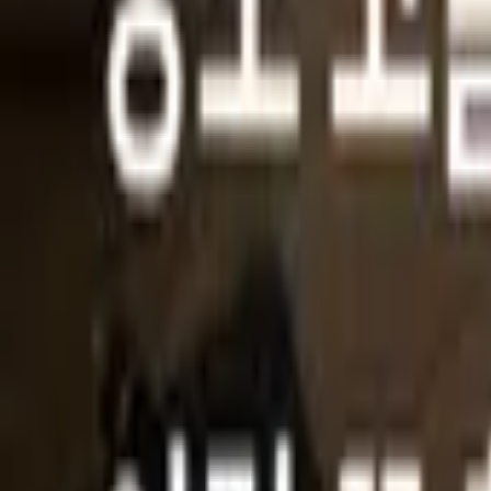
내 계약조회
뒤로가기
공유하기
#
장례 정보
당일 화장은 불법? 무빈소 가족장도 1일장은 안
2026.07.01
요즘은 조문을 생략하고 비용을 아끼는
무빈소 가족장
을 찾는 분이 많아
사실
불법
이라는 점, 알고 계셨나요? 무빈소든 가족장이든 마찬가지예요